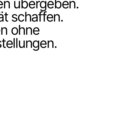
en übergeben.
ät schaffen.
n ohne
tellungen.