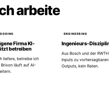
ch arbeite
OODING
ENGINEERING
igene Firma KI-
Ingenieurs-Diszipli
tzt betreiben
Aus Bosch und der RWTH
h liefere, betreibe ich
Inputs zu vorhersagbaren
 Brixon läuft auf AI-
Outputs, kein Raten.
eitern.