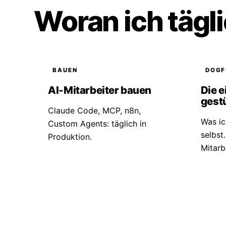
Woran ich tägli
BAUEN
DOGF
AI-Mitarbeiter bauen
Die e
gestü
Claude Code, MCP, n8n,
Was ic
Custom Agents: täglich in
selbst.
Produktion.
Mitarb