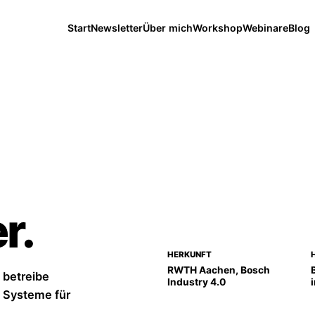
Start
Newsletter
Über mich
Workshop
Webinare
Blog
r.
HERKUNFT
RWTH Aachen, Bosch
 betreibe
Industry 4.0
 Systeme für