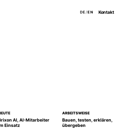
Kontakt
DE
/
EN
Live erklärt: Kontext, Agent, Übergabe.
HEUTE
ARBEITSWEISE
Brixon AI, AI-Mitarbeiter
Bauen, testen, erklären,
im Einsatz
übergeben